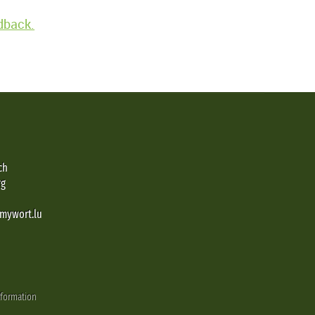
edback.
ch
rg
@mywort.lu
nformation