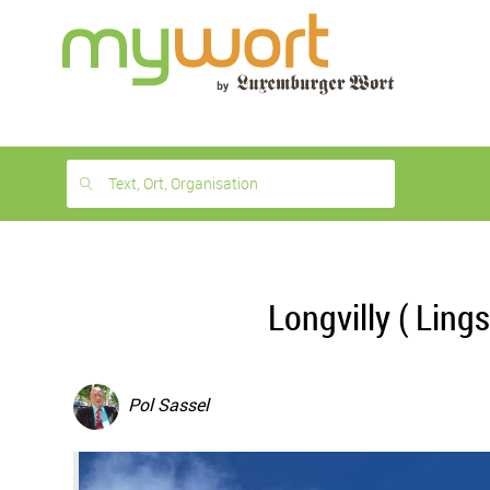
1
month
free
Text, Ort, Organisation
Longvilly ( Ling
Pol Sassel