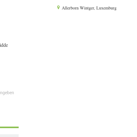
Allerborn Wintger, Luxemburg
idde
angeben