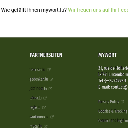
Wie gefällt Ihnen mywort.lu?
Wir freuen uns auf Ihr Fe
PARTNERSEITEN
MYWORT
31, rue de Holleri
telecran.lu
L-1741 Luxembou
gedenken.lu
Tel.:(+352) 4993-1
E-mail: contact
jobfinder.lu
latina.lu
Privacy Policy
regie.lu
Cookies & Tracking
wortimmo.lu
Contact and legal i
mycar.lu