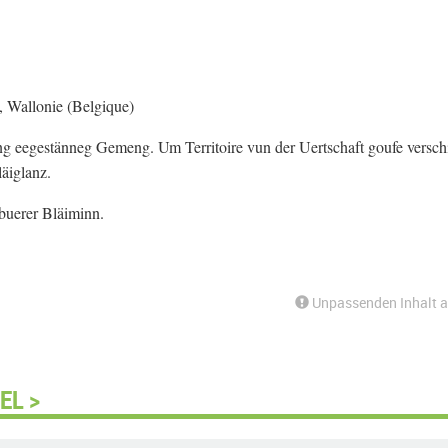
e, Wallonie (Belgique)
g eegestänneg Gemeng. Um Territoire vun der Uertschaft goufe versch
läiglanz.
buerer Bläiminn.
Unpassenden Inhalt 
EL >