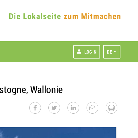
LOGIN
DE
astogne, Wallonie