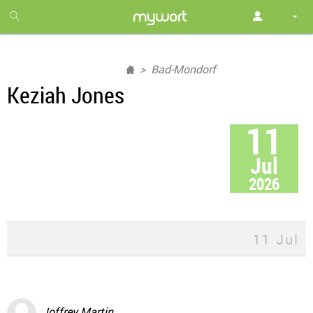
1
month
free
Bad-Mondorf
Keziah Jones
11
Jul
2026
11 Jul
Joffrey Martin