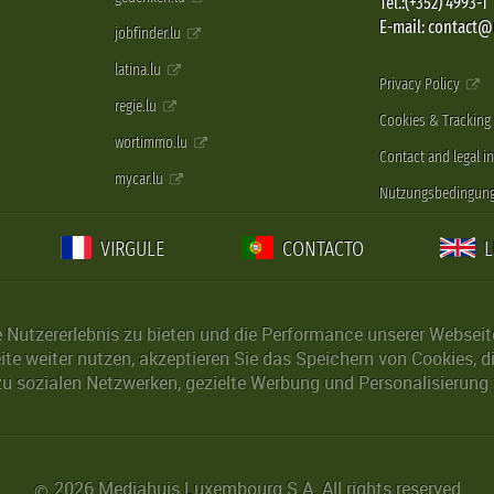
Tel.:(+352) 4993-1
E-mail: contact
jobfinder.lu
latina.lu
Privacy Policy
regie.lu
Cookies & Tracking
wortimmo.lu
Contact and legal i
mycar.lu
Nutzungsbedingun
VIRGULE
CONTACTO
Nutzererlebnis zu bieten und die Performance unserer Webseite 
ite weiter nutzen, akzeptieren Sie das Speichern von Cookies, 
u sozialen Netzwerken, gezielte Werbung und Personalisierung 
2026 Mediahuis Luxembourg S.A. All rights reserved
©