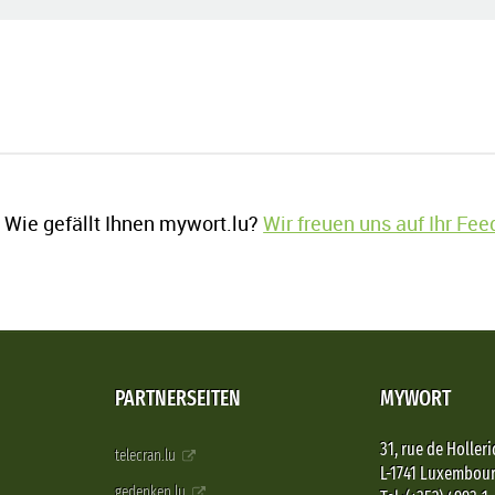
Wie gefällt Ihnen mywort.lu?
Wir freuen uns auf Ihr Fe
PARTNERSEITEN
MYWORT
31, rue de Holleri
telecran.lu
L-1741 Luxembou
gedenken.lu