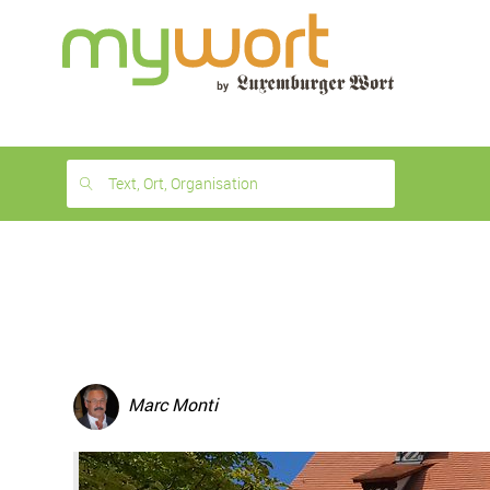
1
month
free
Text, Ort, Organisation
Marc Monti