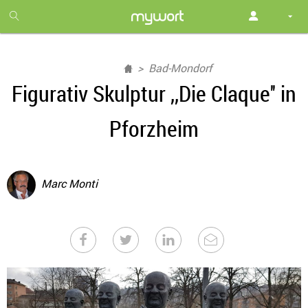
1
month
free
Bad-Mondorf
Figurativ Skulptur ,,Die Claque'' in
Pforzheim
Marc Monti