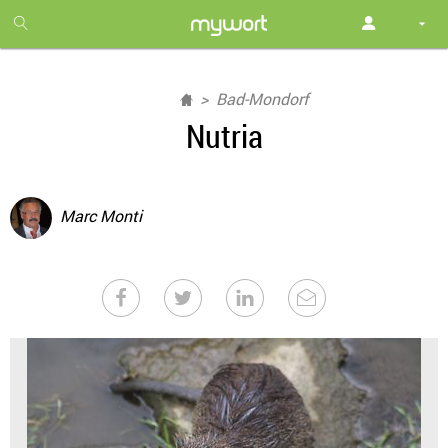
1
month
free
Bad-Mondorf
Nutria
Marc Monti