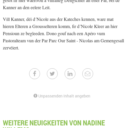
gesot fir hier wäertvoll a villfälteg Déngschter an eiser Par, bei de
Kanner an den eelere Leit.
Vill Kanner, déi d´Nicole aus der Kateches kennen, ware mat
hieren Elteren a Grousselteren komm, fir d´Nicole Kleer an hier
Pensioun ze begleeden. Dono gouf nach een Apéro vum
Pastoralteam vun der Par Parc Our Saint - Nicolas am Gemengesall
zervéiert.
Unpassenden Inhalt angeben
WEITERE NEUIGKEITEN VON NADINE