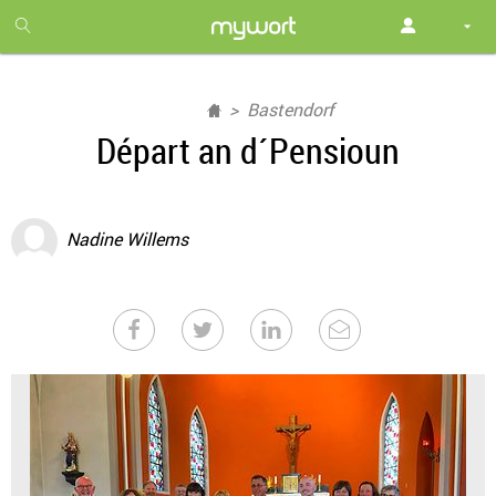
1
month
free
Bastendorf
Départ an d´Pensioun
Nadine Willems