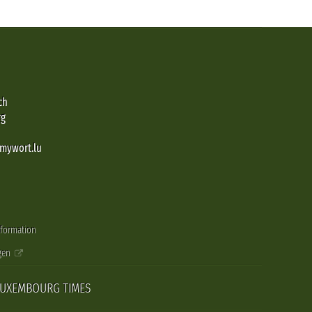
ch
rg
@mywort.lu
nformation
gen
LUXEMBOURG TIMES