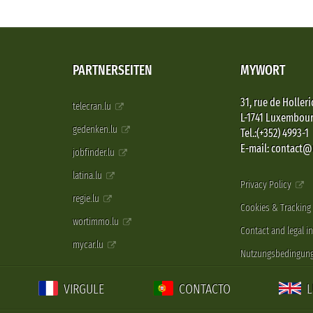
PARTNERSEITEN
MYWORT
31, rue de Holleri
telecran.lu
L-1741 Luxembou
gedenken.lu
Tel.:(+352) 4993-1
E-mail: contact
jobfinder.lu
latina.lu
Privacy Policy
regie.lu
Cookies & Tracking
wortimmo.lu
Contact and legal i
mycar.lu
Nutzungsbedingun
VIRGULE
CONTACTO