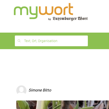
1
month
free
Text, Ort, Organisation
Simone Bitto