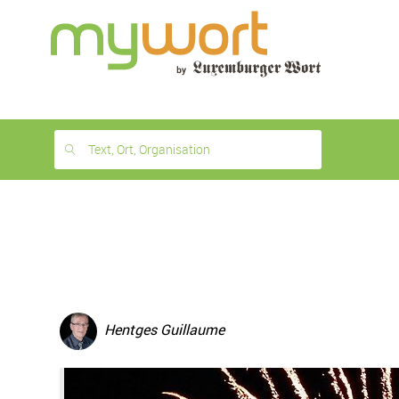
1
month
free
Text, Ort, Organisation
Hentges Guillaume