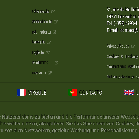
31, rue de Holleri
telecran.lu
L-1741 Luxembou
gedenken.lu
Tel.:(+352) 4993-1
E-mail: contact
jobfinder.lu
latina.lu
Privacy Policy
regie.lu
Cookies & Tracking
wortimmo.lu
Contact and legal i
mycar.lu
Nutzungsbedingun
VIRGULE
CONTACTO
Nutzererlebnis zu bieten und die Performance unserer Webseite 
ite weiter nutzen, akzeptieren Sie das Speichern von Cookies, 
u sozialen Netzwerken, gezielte Werbung und Personalisierung 