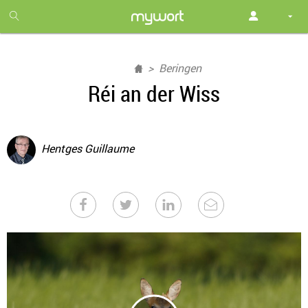
1
month
free
Beringen
Réi an der Wiss
Hentges Guillaume