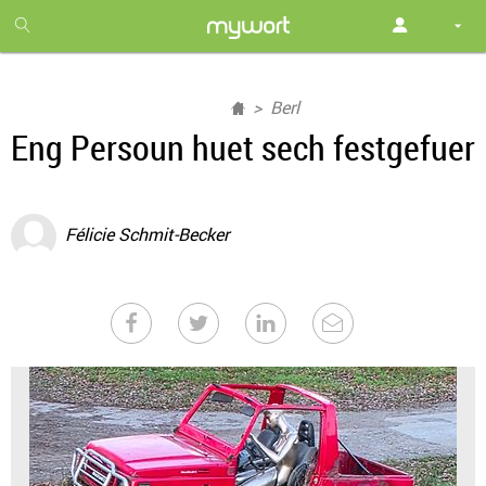
1
month
free
Berl
Eng Persoun huet sech festgefuer
Félicie Schmit-Becker