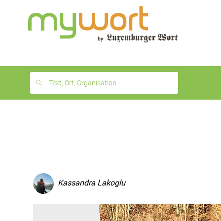
1
month
free
Text, Ort, Organisation
Kassandra Lakoglu