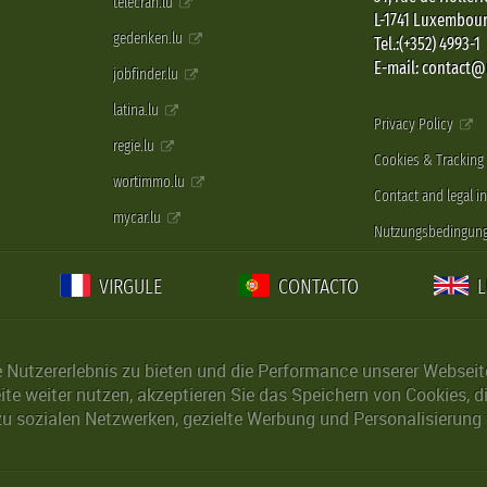
telecran.lu
L-1741 Luxembou
gedenken.lu
Tel.:(+352) 4993-1
E-mail: contact
jobfinder.lu
latina.lu
Privacy Policy
regie.lu
Cookies & Tracking
wortimmo.lu
Contact and legal i
mycar.lu
Nutzungsbedingun
VIRGULE
CONTACTO
Nutzererlebnis zu bieten und die Performance unserer Webseite 
ite weiter nutzen, akzeptieren Sie das Speichern von Cookies, 
u sozialen Netzwerken, gezielte Werbung und Personalisierung 