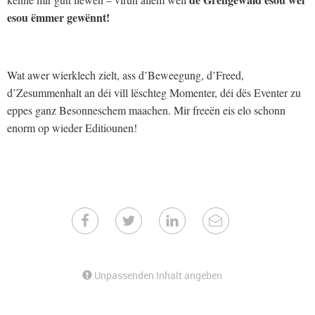
esou ëmmer gewënnt!
Wat awer wierklech zielt, ass d’Beweegung, d’Freed,
d’Zesummenhalt an déi vill lëschteg Momenter, déi dës Eventer zu
eppes ganz Besonneschem maachen. Mir freeën eis elo schonn
enorm op wieder Editiounen!
Unpassenden Inhalt angeben