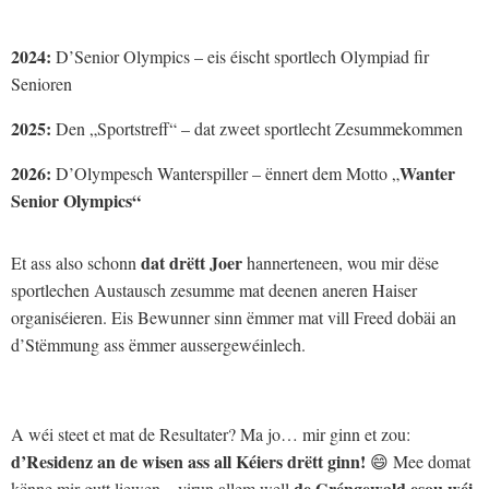
2024:
D’Senior Olympics – eis éischt sportlech Olympiad fir
Senioren
2025:
Den „Sportstreff“ – dat zweet sportlecht Zesummekommen
2026:
Wanter
D’Olympesch Wanterspiller – ënnert dem Motto „
Senior Olympics“
dat drëtt Joer
Et ass also schonn
hannerteneen, wou mir dëse
sportlechen Austausch zesumme mat deenen aneren Haiser
organiséieren. Eis Bewunner sinn ëmmer mat vill Freed dobäi an
d’Stëmmung ass ëmmer aussergewéinlech.
A wéi steet et mat de Resultater? Ma jo… mir ginn et zou:
d’Residenz an de wisen ass all Kéiers drëtt ginn!
😄 Mee domat
de Gréngewald esou wéi
kënne mir gutt liewen – virun allem well