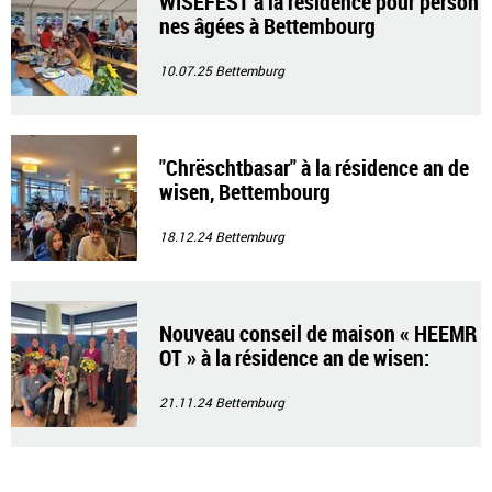
WISEFEST à la résidence pour person
nes âgées à Bettembourg
10.07.25
Bettemburg
"Chrëschtbasar" à la résidence an de
wisen, Bettembourg
18.12.24
Bettemburg
Nouveau conseil de maison « HEEMR
OT » à la résidence an de wisen:
21.11.24
Bettemburg