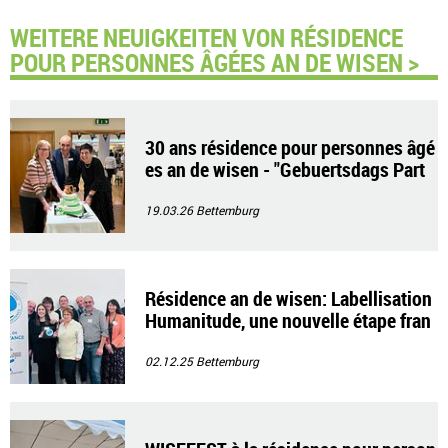
WEITERE NEUIGKEITEN VON RÉSIDENCE
POUR PERSONNES ÂGÉES AN DE WISEN >
30 ans résidence pour personnes âgé
es an de wisen - "Gebuertsdags Part
y"
19.03.26
Bettemburg
Résidence an de wisen: Labellisation
Humanitude, une nouvelle étape fran
chie
02.12.25
Bettemburg