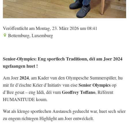
Veröffentlicht am Montag, 23. März 2026 um 08:41
Bettemburg, Luxemburg
Senior-Olympics: Eng sportlech Traditioun, déi am Joer 2024
ugefaangen huet !
2024
Am Joer
, am Kader vun den Olympesche Summerspiller, hu
Senior Olympics
mir fir d’éischte Kéier d’Initiativ vun eise
op
Geoffrey Toffano
d’Bee gesat – eng Iddi, déi vum
, Référent
HUMANITUDE koum.
Wat als klenge sportlechen Austausch geduecht war, huet sech séier
zu engem richtegen Highlight am Joer entwéckelt.