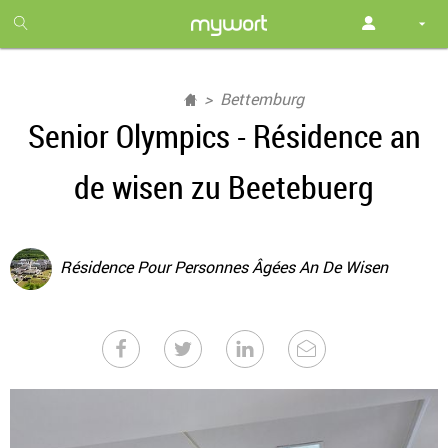
1
month
free
Bettemburg
Senior Olympics - Résidence an
de wisen zu Beetebuerg
Résidence Pour Personnes Âgées An De Wisen