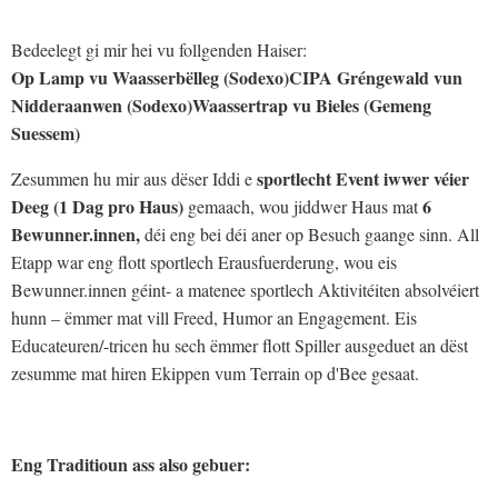
Bedeelegt gi mir hei vu follgenden Haiser:
Op Lamp vu Waasserbëlleg (Sodexo)
CIPA Gréngewald vun
Nidderaanwen (Sodexo)
Waassertrap vu Bieles (Gemeng
Suessem)
sportlecht Event iwwer véier
Zesummen hu mir aus dëser Iddi e
Deeg (1 Dag pro Haus)
6
gemaach, wou jiddwer Haus mat
Bewunner.innen,
déi eng bei déi aner op Besuch gaange sinn. All
Etapp war eng flott sportlech Erausfuerderung, wou eis
Bewunner.innen géint- a matenee sportlech Aktivitéiten absolvéiert
hunn – ëmmer mat vill Freed, Humor an Engagement. Eis
Educateuren/-tricen hu sech ëmmer flott Spiller ausgeduet an dëst
zesumme mat hiren Ekippen vum Terrain op d'Bee gesaat.
Eng Traditioun ass also gebuer: