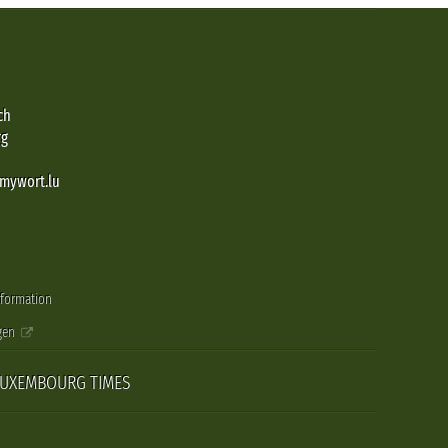
ch
rg
@mywort.lu
nformation
gen
LUXEMBOURG TIMES