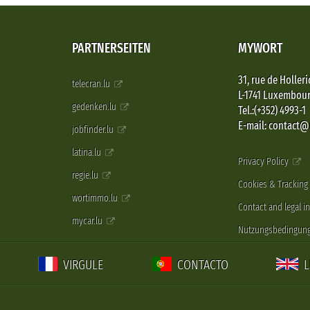
PARTNERSEITEN
MYWORT
31, rue de Holleri
telecran.lu
L-1741 Luxembou
gedenken.lu
Tel.:(+352) 4993-1
E-mail: contact
jobfinder.lu
latina.lu
Privacy Policy
regie.lu
Cookies & Tracking
wortimmo.lu
Contact and legal i
mycar.lu
Nutzungsbedingun
VIRGULE
CONTACTO