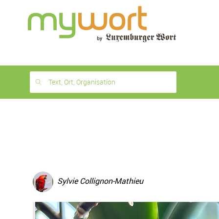
1
month
free
Text, Ort, Organisation
Sylvie Collignon-Mathieu