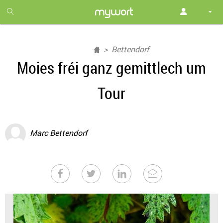
1
month
free
Bettendorf
Moies fréi ganz gemittlech um
Tour
Marc Bettendorf