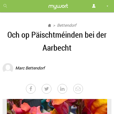
1
month
free
Bettendorf
Och op Päischtméinden bei der
Aarbecht
Marc Bettendorf