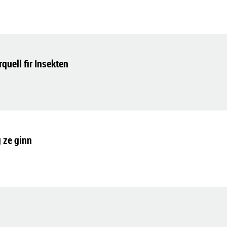
uell fir Insekten
 ze ginn
n