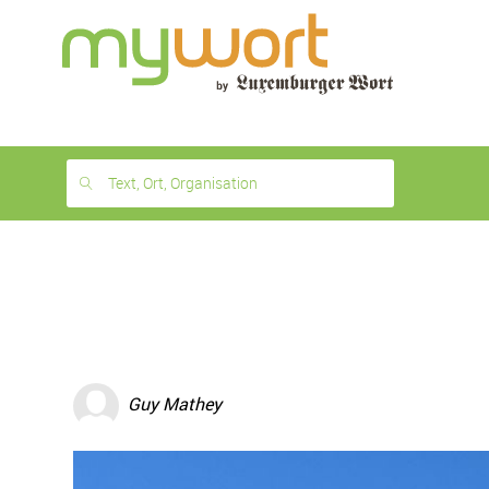
1
month
free
Text, Ort, Organisation
Guy Mathey