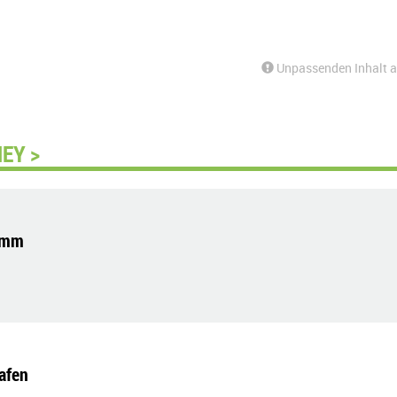
Unpassenden Inhalt 
EY >
lumm
afen