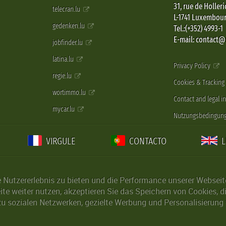
31, rue de Holleri
telecran.lu
L-1741 Luxembou
gedenken.lu
Tel.:(+352) 4993-1
E-mail: contact
jobfinder.lu
latina.lu
Privacy Policy
regie.lu
Cookies & Tracking
wortimmo.lu
Contact and legal i
mycar.lu
Nutzungsbedingun
VIRGULE
CONTACTO
Nutzererlebnis zu bieten und die Performance unserer Webseite 
ite weiter nutzen, akzeptieren Sie das Speichern von Cookies, 
u sozialen Netzwerken, gezielte Werbung und Personalisierung 