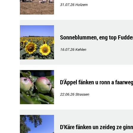
31.07.26
Holzem
Sonneblummen, eng top Fudderq
16.07.26
Kehlen
D'Äppel fänken u ronn a faarweg
22.06.26
Strassen
D'Käre fänken un zeideg ze gin