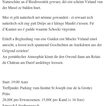
Naturschätz an d’Biodiversitéit gewuer, déi eist schéint Virland vun
der Musel ze bidden huet.
Mee et gëtt natierlech net nëmme gewandert - et erwaart iech
natierlech och eng gutt Drëps an ë klénge Maufel z'iessen. Fir
d’Kanner ass ë gudde waarme Schocki virgesinn.
Erlieft a Begleedung vun eise Guiden eist Miseler Virland emol
anescht, a loosst iech spannend Geschichten an Anekdoten aus der
Géigend erzielen!
An gemittlecher Atmosphär kënnt dir den Owend dann am Relais
du Château am Duerf ausklénge loossen.
Start: 19:00 Auer
Treffpunkt: Parking vum Institut St Joseph (rue de la Grotte)
Präis:
28,00€ pro Erwuessenen; 15,00€ pro Kand (< 16 Joer)
Sprooch:Lëtzebuergesch