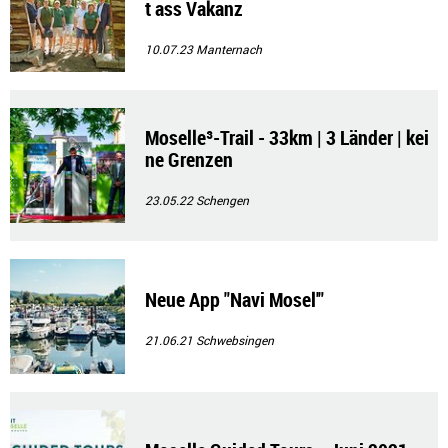
t ass Vakanz
10.07.23
Manternach
Moselle³-Trail - 33km | 3 Länder | kei
ne Grenzen
23.05.22
Schengen
Neue App "Navi Mosel'"
21.06.21
Schwebsingen