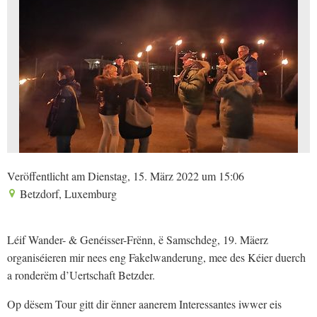
Veröffentlicht am Dienstag, 15. März 2022 um 15:06
Betzdorf, Luxemburg
Léif Wander- & Genéisser-Frënn, ë Samschdeg, 19. Mäerz
organiséieren mir nees eng Fakelwanderung, mee des Kéier duerch
a ronderëm d’Uertschaft Betzder.
Op dësem Tour gitt dir ënner aanerem Interessantes iwwer eis