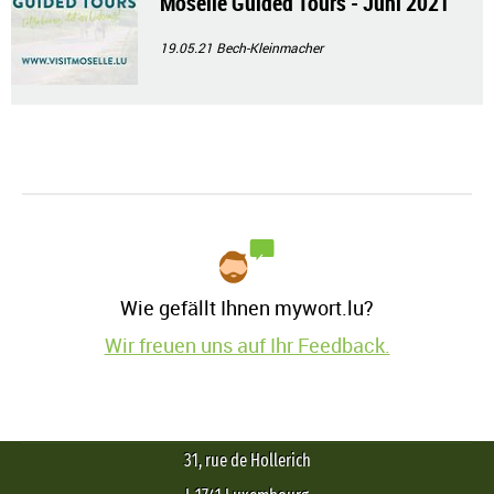
Moselle Guided Tours - Juni 2021
19.05.21
Bech-Kleinmacher
Wie gefällt Ihnen mywort.lu?
Wir freuen uns auf Ihr Feedback.
31, rue de Hollerich