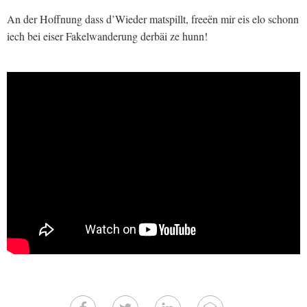
An der Hoffnung dass d’Wieder matspillt, freeën mir eis elo schonn
iech bei eiser Fakelwanderung derbäi ze hunn!