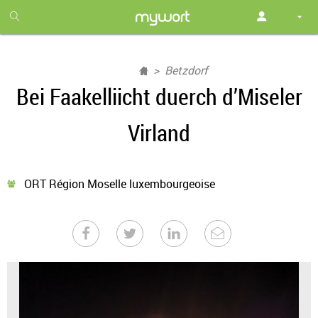
1
month
free
Betzdorf
Bei Faakelliicht duerch d’Miseler
Virland
ORT Région Moselle luxembourgeoise