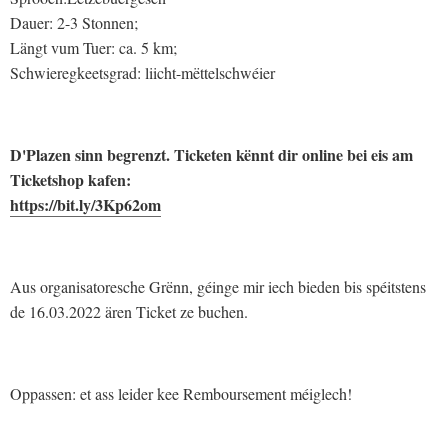
Dauer: 2-3 Stonnen;
Längt vum Tuer: ca. 5 km;
Schwieregkeetsgrad: liicht-mëttelschwéier
D'Plazen sinn begrenzt. Ticketen kënnt dir online bei eis am
Ticketshop kafen:
https://bit.ly/3Kp62om
Aus organisatoresche Grënn, géinge mir iech bieden bis spéitstens
de 16.03.2022 ären Ticket ze buchen.
Oppassen: et ass leider kee Remboursement méiglech!