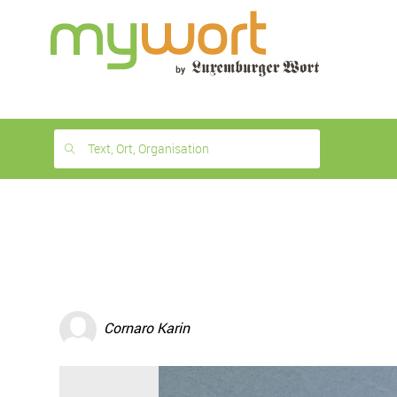
1
month
free
Text, Ort, Organisation
Cornaro Karin