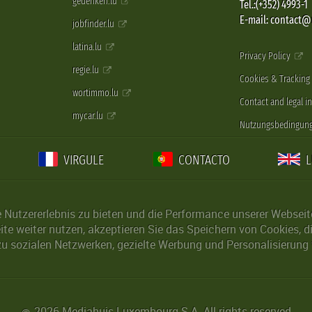
gedenken.lu
Tel.:(+352) 4993-1
E-mail: contact
jobfinder.lu
latina.lu
Privacy Policy
regie.lu
Cookies & Tracking
wortimmo.lu
Contact and legal i
mycar.lu
Nutzungsbedingun
VIRGULE
CONTACTO
Nutzererlebnis zu bieten und die Performance unserer Webseite 
ite weiter nutzen, akzeptieren Sie das Speichern von Cookies, 
u sozialen Netzwerken, gezielte Werbung und Personalisierung 
2026 Mediahuis Luxembourg S.A. All rights reserved