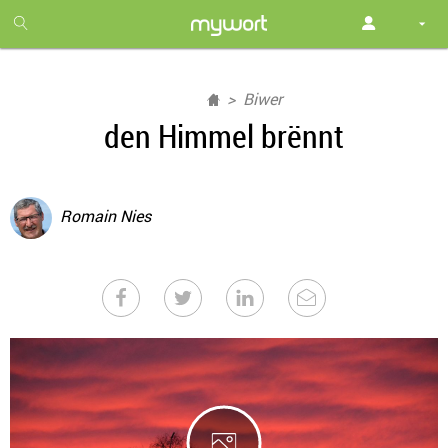
1
month
free
Biwer
den Himmel brënnt
Romain Nies