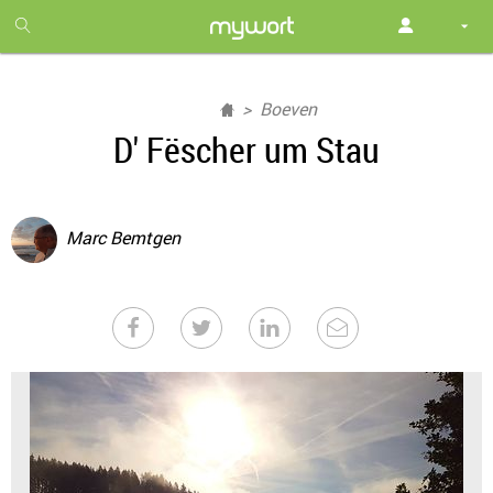
1
month
free
Boeven
D' Fëscher um Stau
Marc Bemtgen