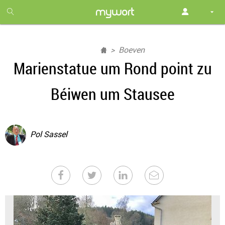
1
month
free
Boeven
Marienstatue um Rond point zu
Béiwen um Stausee
Pol Sassel