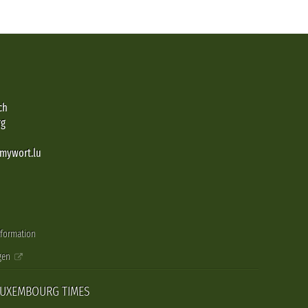
ch
rg
@mywort.lu
nformation
gen
LUXEMBOURG TIMES