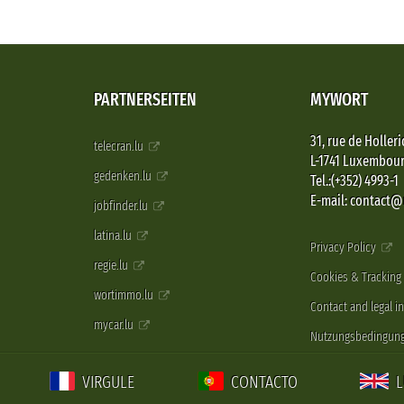
PARTNERSEITEN
MYWORT
31, rue de Holleri
telecran.lu
L-1741 Luxembou
gedenken.lu
Tel.:(+352) 4993-1
E-mail: contact
jobfinder.lu
latina.lu
Privacy Policy
regie.lu
Cookies & Tracking
wortimmo.lu
Contact and legal i
mycar.lu
Nutzungsbedingun
VIRGULE
CONTACTO