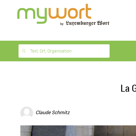
1
month
free
Text, Ort, Organisation
La 
Claude Schmitz