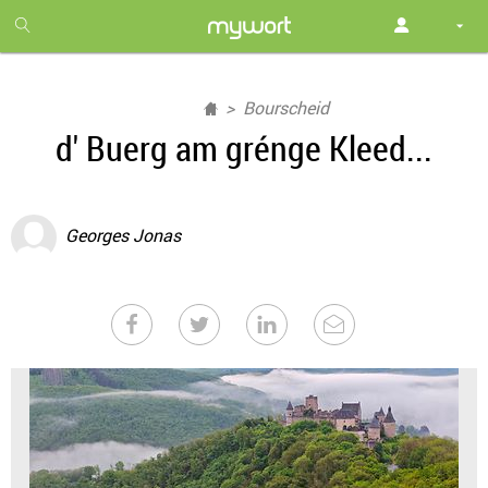
1
month
free
Bourscheid
d' Buerg am grénge Kleed...
Georges Jonas