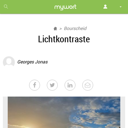
1
month
free
Bourscheid
Lichtkontraste
Georges Jonas