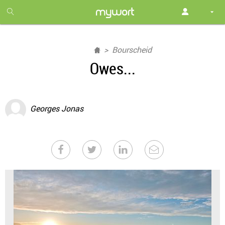
1
month
free
Bourscheid
Owes...
Georges Jonas