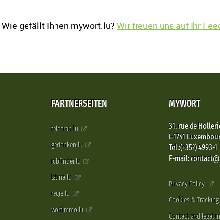
Wie gefällt Ihnen mywort.lu?
Wir freuen uns auf Ihr Fe
PARTNERSEITEN
MYWORT
31, rue de Holleri
telecran.lu
L-1741 Luxembou
gedenken.lu
Tel.:(+352) 4993-1
E-mail: contact
jobfinder.lu
latina.lu
Privacy Policy
regie.lu
Cookies & Tracking
wortimmo.lu
Contact and legal i