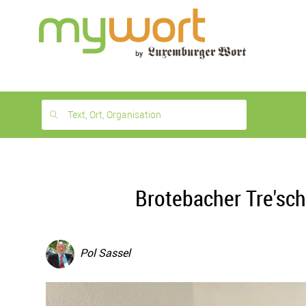
1
month
free
Text, Ort, Organisation
Brotebacher Tre'sch
Pol Sassel