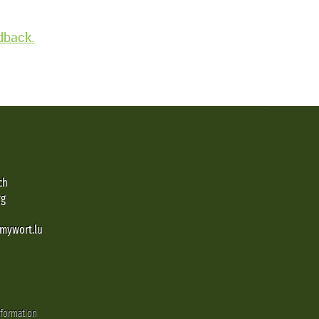
edback.
ch
rg
@mywort.lu
nformation