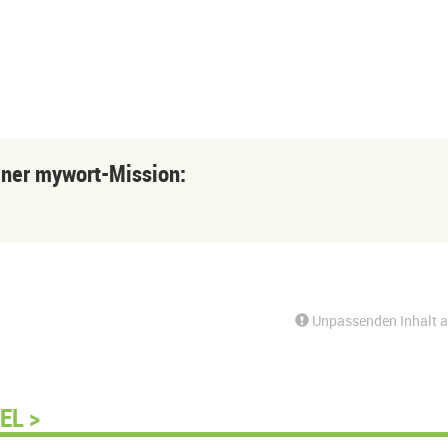
einer mywort-Mission:
Unpassenden Inhalt 
EL >