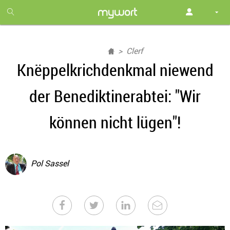
1
month
free
Clerf
Knëppelkrichdenkmal niewend
der Benediktinerabtei: "Wir
können nicht lügen"!
Pol Sassel