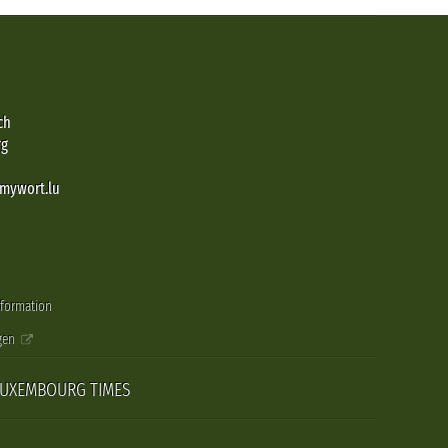
ch
rg
@mywort.lu
nformation
gen
LUXEMBOURG TIMES