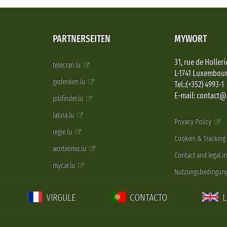
PARTNERSEITEN
MYWORT
31, rue de Holleri
telecran.lu
L-1741 Luxembou
gedenken.lu
Tel.:(+352) 4993-1
E-mail: contact
jobfinder.lu
latina.lu
Privacy Policy
regie.lu
Cookies & Tracking
wortimmo.lu
Contact and legal i
mycar.lu
Nutzungsbedingun
VIRGULE
CONTACTO