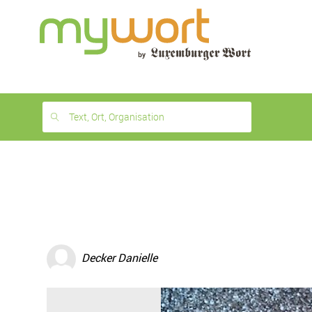
1
month
free
Text, Ort, Organisation
Decker Danielle