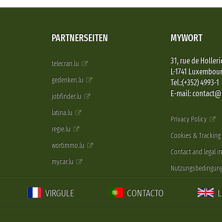
PARTNERSEITEN
MYWORT
31, rue de Holleri
telecran.lu
L-1741 Luxembou
gedenken.lu
Tel.:(+352) 4993-1
E-mail: contact
jobfinder.lu
latina.lu
Privacy Policy
regie.lu
Cookies & Tracking
wortimmo.lu
Contact and legal i
mycar.lu
Nutzungsbedingun
VIRGULE
CONTACTO