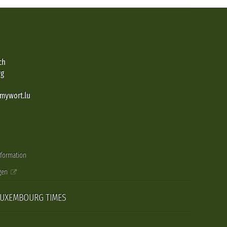
ch
rg
@mywort.lu
nformation
gen
LUXEMBOURG TIMES