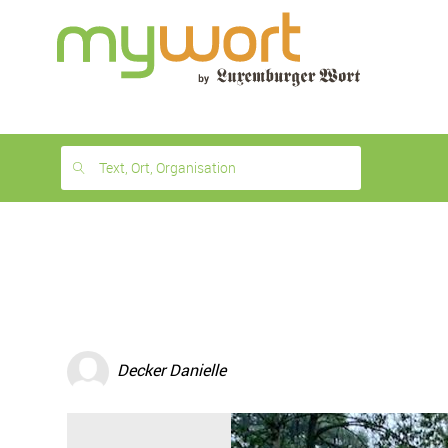
1
month
free
Text, Ort, Organisation
Decker Danielle