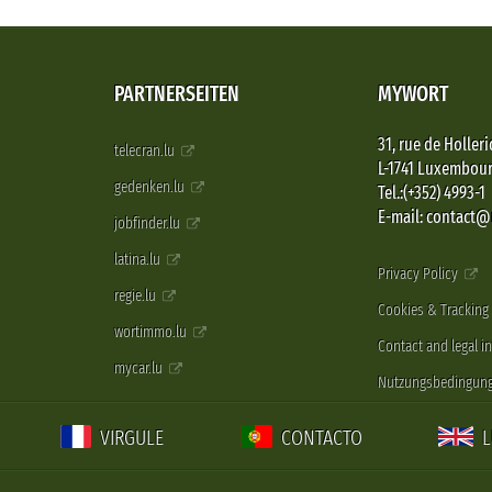
PARTNERSEITEN
MYWORT
31, rue de Holleri
telecran.lu
L-1741 Luxembou
gedenken.lu
Tel.:(+352) 4993-1
E-mail: contact
jobfinder.lu
latina.lu
Privacy Policy
regie.lu
Cookies & Tracking
wortimmo.lu
Contact and legal i
mycar.lu
Nutzungsbedingun
VIRGULE
CONTACTO