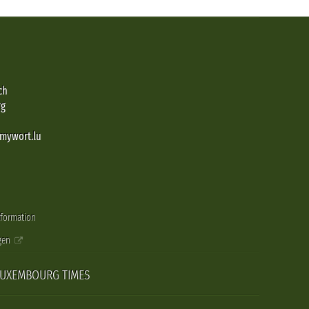
ch
rg
@mywort.lu
nformation
gen
LUXEMBOURG TIMES