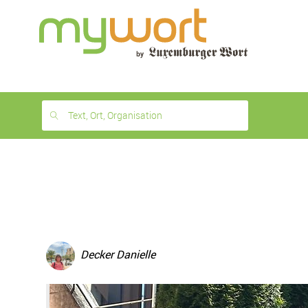
1
month
free
Text, Ort, Organisation
Decker Danielle