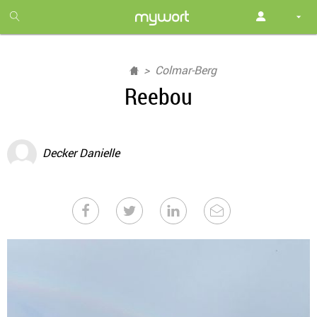
1
month
free
Colmar-Berg
Reebou
Decker Danielle