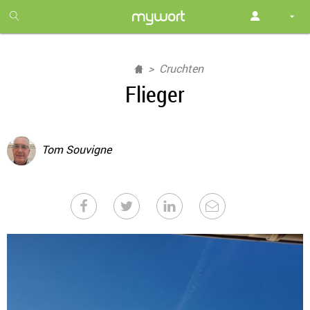
1
month
free
Cruchten
Flieger
Tom Souvigne