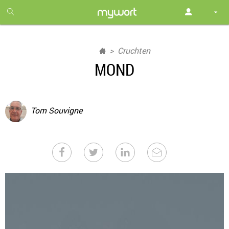
1
month
free
Cruchten
MOND
Tom Souvigne