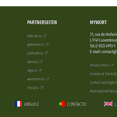
PARTNERSEITEN
MYWORT
31, rue de Holleri
telecran.lu
L-1741 Luxembou
gedenken.lu
Tel.:(+352) 4993-1
E-mail: contact
jobfinder.lu
latina.lu
Privacy Policy
regie.lu
Cookies & Tracking
wortimmo.lu
Contact and legal i
mycar.lu
Nutzungsbedingun
VIRGULE
CONTACTO