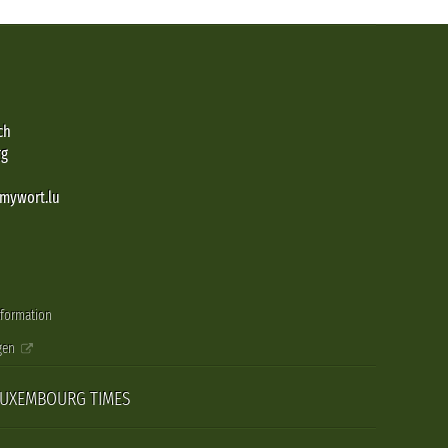
ch
rg
@mywort.lu
nformation
gen
LUXEMBOURG TIMES