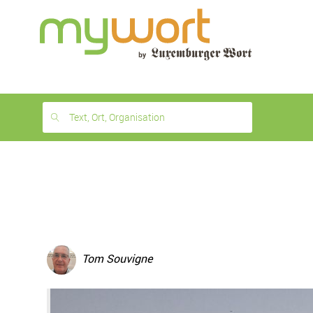
1
month
free
Text, Ort, Organisation
Tom Souvigne