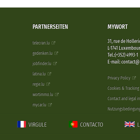
PARTNERSEITEN
MYWORT
31, rue de Holleri
telecran.lu
L-1741 Luxembou
gedenken.lu
Tel.:(+352) 4993-1
E-mail: contact
jobfinder.lu
latina.lu
Privacy Policy
regie.lu
Cookies & Tracking
wortimmo.lu
Contact and legal i
mycar.lu
Nutzungsbedingun
VIRGULE
CONTACTO