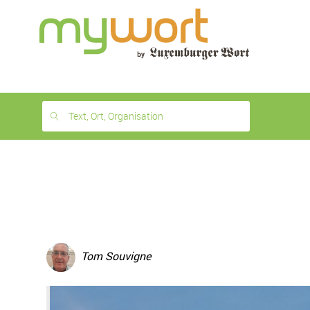
1
month
free
Text, Ort, Organisation
Tom Souvigne