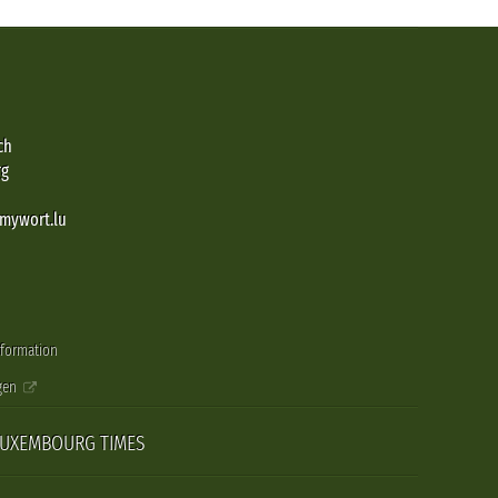
ch
rg
@mywort.lu
nformation
gen
LUXEMBOURG TIMES