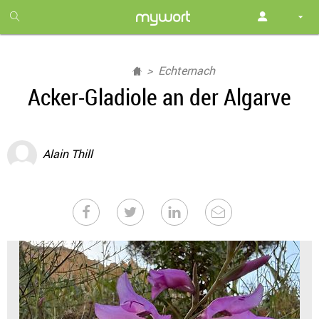
1
month
free
Echternach
Acker-Gladiole an der Algarve
Alain Thill