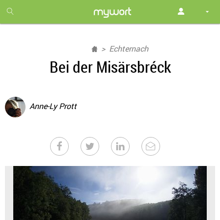
1
month
free
Echternach
Bei der Misärsbréck
Anne-Ly Prott