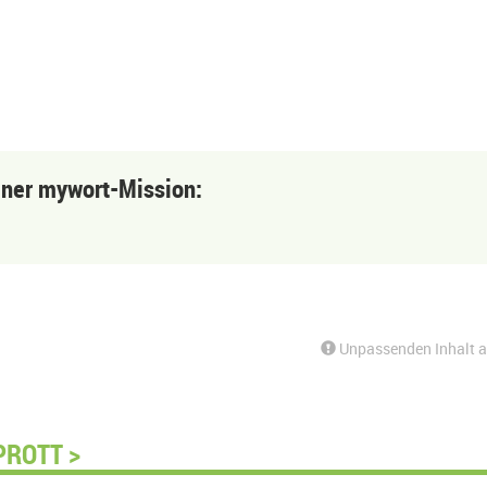
einer mywort-Mission:
Unpassenden Inhalt 
PROTT >