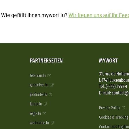
Wie gefällt Ihnen mywort.lu?
Wir freuen uns auf Ihr Fe
PARTNERSEITEN
MYWORT
31, rue de Holleri
telecran.lu
L-1741 Luxembou
gedenken.lu
Tel.:(+352) 4993-1
E-mail: contact
jobfinder.lu
latina.lu
Privacy Policy
regie.lu
Cookies & Tracking
wortimmo.lu
Contact and legal i