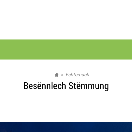
Echternach
Besënnlech Stëmmung