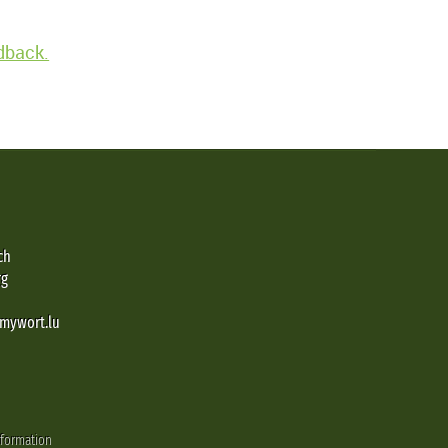
edback.
ch
rg
@mywort.lu
nformation