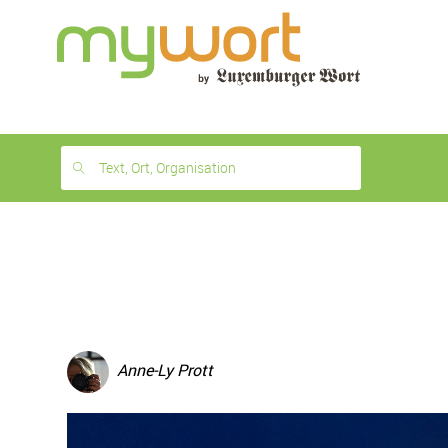
1
month
free
Text, Ort, Organisation
Anne-Ly Prott