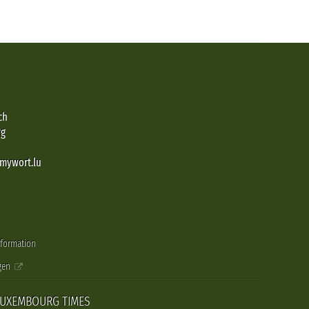
ch
rg
@mywort.lu
nformation
gen
LUXEMBOURG TIMES