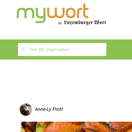
1
month
free
Text, Ort, Organisation
Anne-Ly Prott