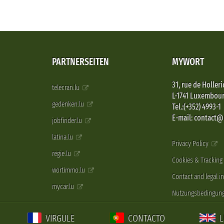
PARTNERSEITEN
MYWORT
31, rue de Holleri
telecran.lu
L-1741 Luxembou
gedenken.lu
Tel.:(+352) 4993-1
E-mail: contact
jobfinder.lu
latina.lu
Privacy Policy
regie.lu
Cookies & Tracking
wortimmo.lu
Contact and legal i
mycar.lu
Nutzungsbedingun
VIRGULE
CONTACTO