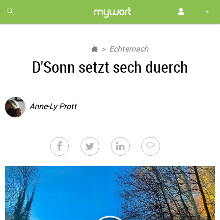
1
month
free
Echternach
D'Sonn setzt sech duerch
Anne-Ly Prott