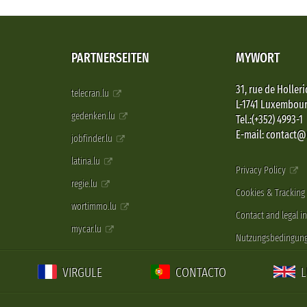
PARTNERSEITEN
MYWORT
31, rue de Holleri
telecran.lu
L-1741 Luxembou
gedenken.lu
Tel.:(+352) 4993-1
E-mail: contact
jobfinder.lu
latina.lu
Privacy Policy
regie.lu
Cookies & Tracking
wortimmo.lu
Contact and legal i
mycar.lu
Nutzungsbedingun
VIRGULE
CONTACTO