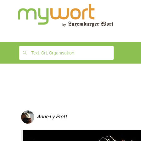
1
month
free
Text, Ort, Organisation
Anne-Ly Prott