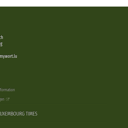
ch
rg
@mywort.lu
nformation
gen
LUXEMBOURG TIMES