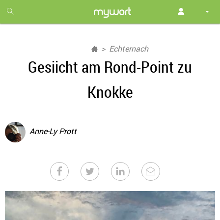
1
month
free
Echternach
Gesiicht am Rond-Point zu
Knokke
Anne-Ly Prott