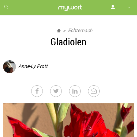
1
month
free
Echternach
Gladiolen
Anne-Ly Prott