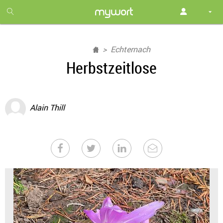
1
month
free
Echternach
Herbstzeitlose
Alain Thill