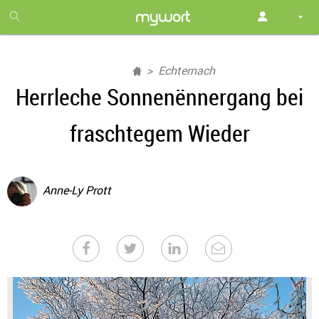
1
month
free
Echternach
Herrleche Sonnenënnergang bei
fraschtegem Wieder
Anne-Ly Prott