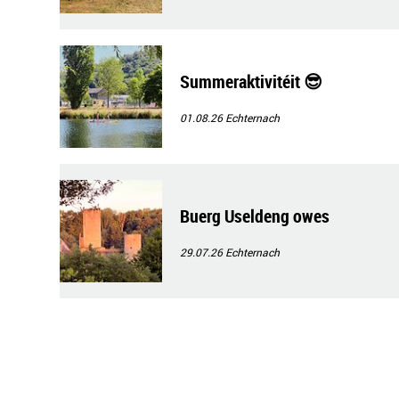
Summeraktivitéit 😎
01.08.26
Echternach
Buerg Useldeng owes
29.07.26
Echternach