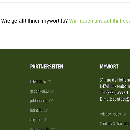
Wie gefällt Ihnen mywort.lu?
Wir freuen uns auf Ihr Fe
PARTNERSEITEN
MYWORT
31, rue de Holleri
telecran.lu
L-1741 Luxembou
gedenken.lu
Tel.:(+352) 4993-1
E-mail: contact
jobfinder.lu
latina.lu
Privacy Policy
regie.lu
Cookies & Tracking
wortimmo.lu