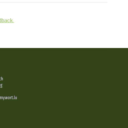
edback.
ch
rg
@mywort.lu