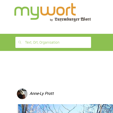
1
month
free
Text, Ort, Organisation
Anne-Ly Prott