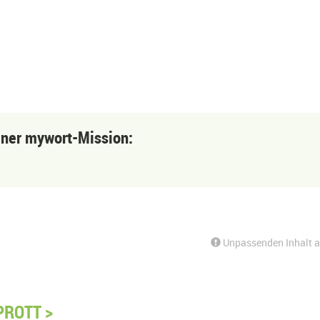
einer mywort-Mission:
Unpassenden Inhalt 
PROTT >