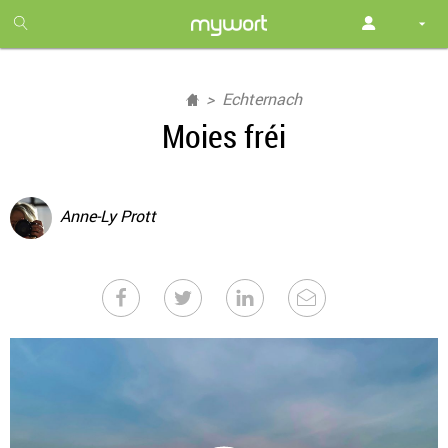
1
month
free
Echternach
Moies fréi
Anne-Ly Prott