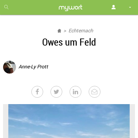
1
month
free
Echternach
Owes um Feld
Anne-Ly Prott