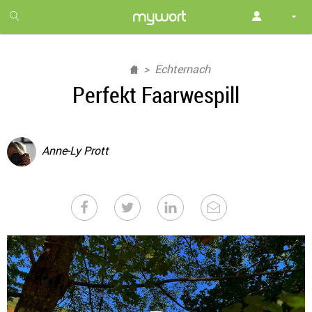
1
month
free
Echternach
Perfekt Faarwespill
Anne-Ly Prott