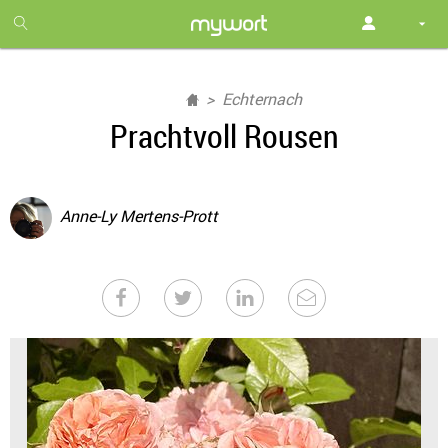
1
month
free
Echternach
Prachtvoll Rousen
Anne-Ly Mertens-Prott